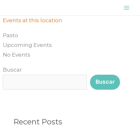
Ir
Mai
al
Me
Events at this location
contenido
Pasto
Upcoming Events
No Events
Buscar
Buscar
Recent Posts