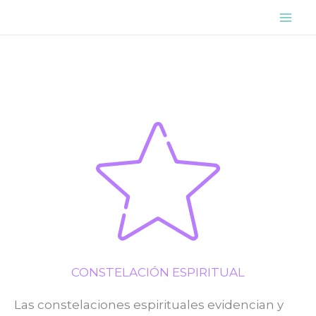
Ir
Mai
al
Me
contenido
CONSTELACIÓN ESPIRITUAL
Las constelaciones espirituales evidencian y