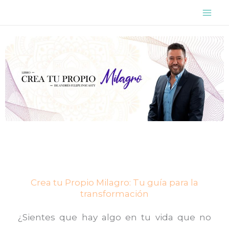
Ir
Mai
al
Me
contenido
Crea tu Propio Milagro: Tu guía para la
transformación
¿Sientes que hay algo en tu vida que no