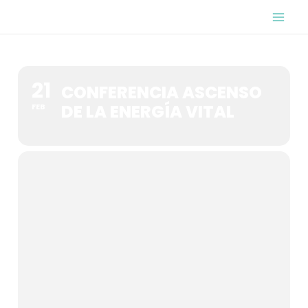
Ir
Mai
al
Me
contenido
21
CONFERENCIA ASCENSO
DE LA ENERGÍA VITAL
FEB